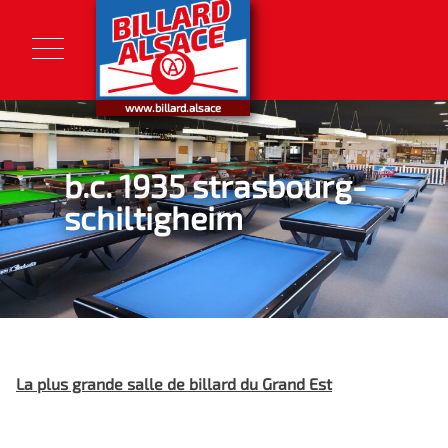
Skip
to
content
www.billard.alsace
b.c. 1935 strasbourg-
schiltigheim
La plus grande salle de billard du Grand Est